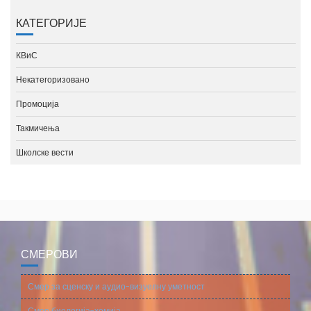
КАТЕГОРИЈЕ
КВиС
Некатегоризовано
Промоција
Такмичења
Школске вести
СМЕРОВИ
Смер за сценску и аудио-визуелну уметност
Смер биологија-хемија