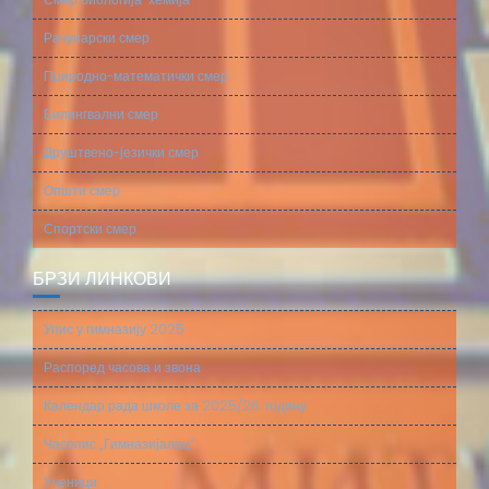
Рачунарски смер
Природно-математички смер
Билингвални смер
Друштвено-језички смер
Општи смер
Спортски смер
БРЗИ ЛИНКОВИ
Упис у гимназију 2025.
Распоред часова и звона
Календар рада школе за 2025/26. годину
Часопис „Гимназијалац“
Ученици