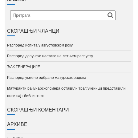
СКОРАШЊИ ЧЛАНЦИ
Распоред испита у августовском року
Распоред допунске наставе на летњем распусту
ЂАК ГЕНЕРАЦИЈЕ
Распоред усмене одбране матурских радова
Матуранти рачунарског смера оставили траг: ученици представили
нови сајт библиотеке
СКОРАШЊИ КОМЕНТАРИ
АРХИВЕ